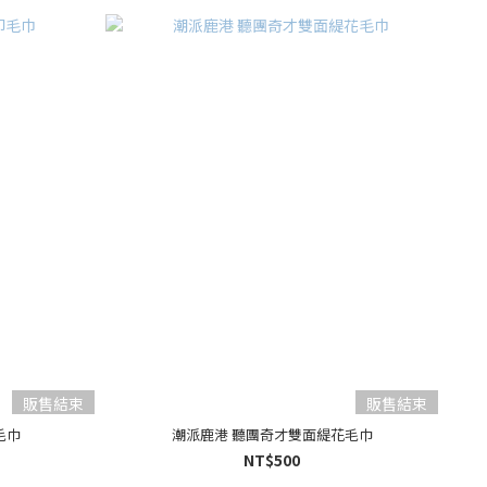
販售結束
販售結束
毛巾
潮派鹿港 聽團奇才雙面緹花毛巾
NT$500