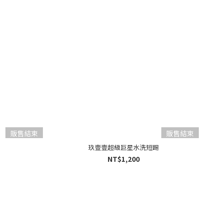
販售結束
販售結束
玖壹壹超級巨星水洗短踢
NT$1,200