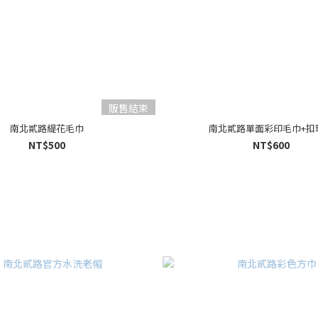
販售結束
南北貳路緹花毛巾
南北貳路單面彩印毛巾+扣
NT$500
NT$600