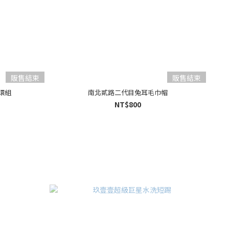
販售結束
販售結束
環組
南北貳路二代目兔耳毛巾帽
NT$800