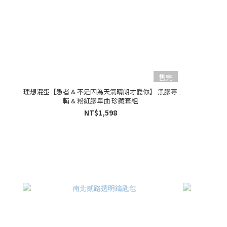
售完
理想混蛋【愚者 & 不是因為天氣晴朗才愛你】 黑膠專
輯 & 粉紅膠單曲 珍藏套組
NT$1,598