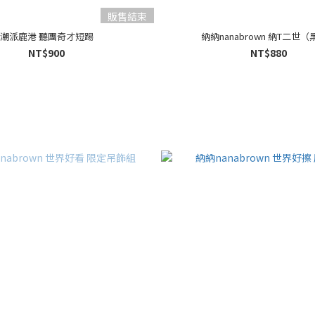
販售結束
潮派鹿港 聽團奇才短踢
納納nanabrown 納T二世
NT$900
NT$880