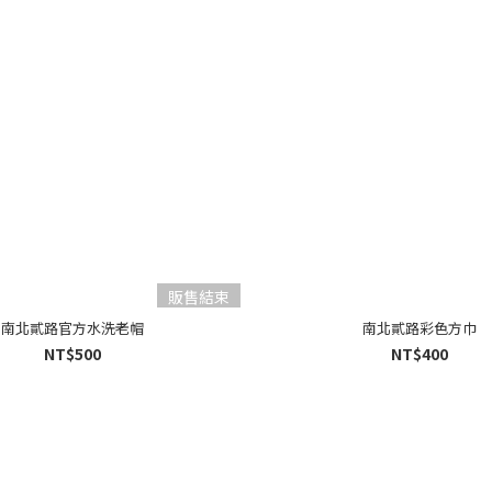
販售結束
南北貳路官方水洗老帽
南北貳路彩色方巾
NT$500
NT$400