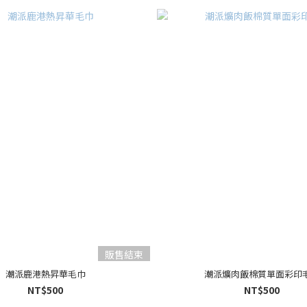
販售結束
潮派鹿港熱昇華毛巾
潮派爌肉飯棉質單面彩印
NT$500
NT$500