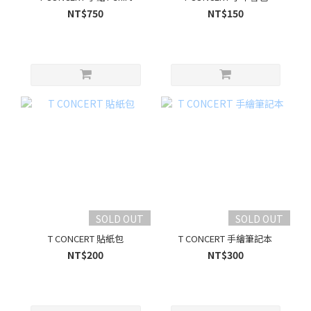
NT$750
NT$150
SOLD OUT
SOLD OUT
T CONCERT 貼紙包
T CONCERT 手繪筆記本
NT$200
NT$300