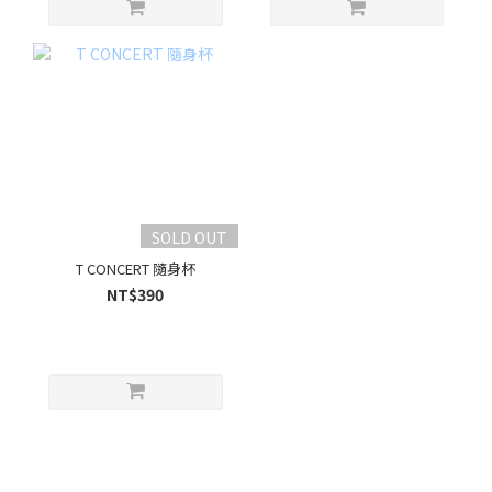
SOLD OUT
T CONCERT 隨身杯
NT$390