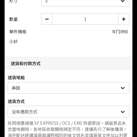
尺寸
數量
單件價格
NT$990
小計
送貨和付款方式
送貨地點
送貨方式
採用順豐速運 SF EXPRESS / OCS / EMS 快遞寄送。請留意此未
含當地關稅，各地區收取關稅規定不同，建議先行了解後購買。
海外配送建議填寫與護照相同的英文姓名並填寫英文地址以利寄