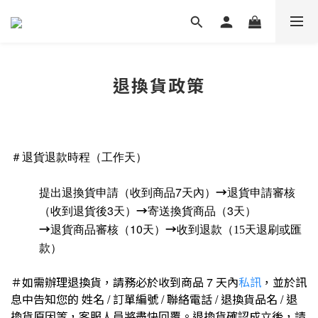
退換貨政策
＃
退貨退款時程（工作天）
→
7
提出退換貨申請（收到商品
天內）
退貨申請審核
→
3
3
（收到退貨後
天）
寄送換貨商品（
天）
→
→
10
退貨商品審核（
天）
收到退款（15天退刷或匯
款）
＃如需辦理退換貨，請務必於收到商品
天內
私訊
，並於訊
7
息中告知您的
姓名
訂單編號
聯絡電話
退換貨品名
退
/
/
/
/
換貨原因
等，客服人員將盡快回覆。退換貨確認成立後，請