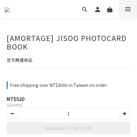
[AMORTAGE] JISOO PHOTOCARD
BOOK
官方周邊商品
Free shipping over NT$3000 in Taiwan on order
NT$520
Quantity
AVAILABLE TIME OVER