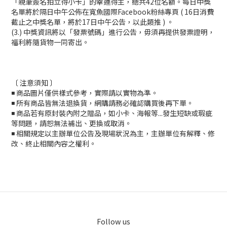
「親筆簽名拍立得小卡」的幸運得主，總共42位名額。每日中獎
名單將於隔日中午公佈在寬魚國際Facebook粉絲專頁 ( 16日消費
截止之中獎名單，將於17日中午公告，以此類推 ) 。
(3.) 中獎資訊將以「發票號碼」進行公告，毋須再提供發票證明，
福利將隨貨物一同寄出。
〔 注意須知 〕
◾ 商品圖片僅供樣式參考，實際請以實物為準。
◾ 所有商品皆無法退換貨，網購請務必確認購買後再下單。
◾ 商品若有原封裝內附之贈品，如小卡、海報等...發生短缺或瑕疵
等問題，請恕無法補出、更換或取消。
◾ 相關規定以主辦單位公告及現場狀況為主，主辦單位有解釋、修
改、終止相關內容之權利。
Follow us