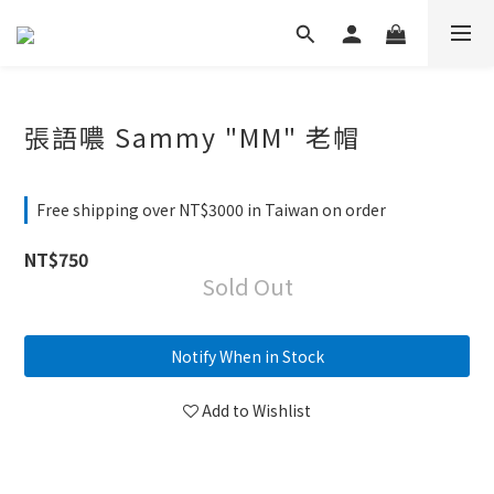
張語噥 Sammy "MM" 老帽
Free shipping over NT$3000 in Taiwan on order
NT$750
Sold Out
Notify When in Stock
Add to Wishlist