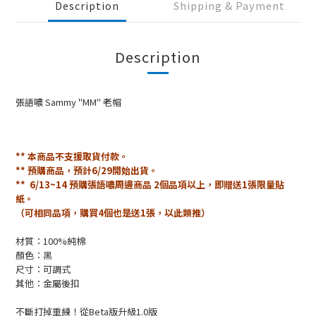
Description
Shipping & Payment
Description
張語噥 Sammy "MM" 老帽
** 本商品不支援取貨付款。
** 預購商品，預計6/29開始出貨。
** 6/13~14 預購張語噥周邊商品 2個品項以上，即贈送1張限量貼
紙。
（可相同品項，購買4個也是送1張，以此類推）
材質：100%純棉
顏色：黑
尺寸：可調式
其他：金屬後扣
不斷打掉重練！從Beta版升級1.0版