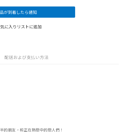
品が到着したら通知
お気に入りリストに追加
配送および支払い方法
半的朋友，和正在熱戀中的戀人們！