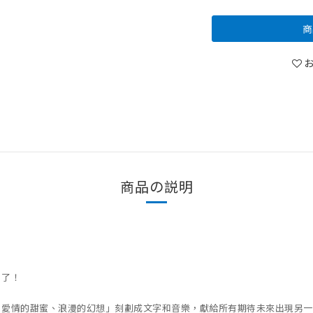
商
商品の説明
」了！
、愛情的甜蜜、浪漫的幻想」刻劃成文字和音樂，獻給所有期待未來出現另一