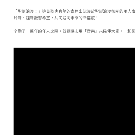
「聖誕浪漫！」這首歌也真摯的表達出沉浸於聖誕浪漫氛圍的兩人
鈴聲、鐘聲敲響希望，共同迎向未來的幸福感！
辛勤了一整年的年末之際，就讓協志用「音樂」來陪伴大家，一起