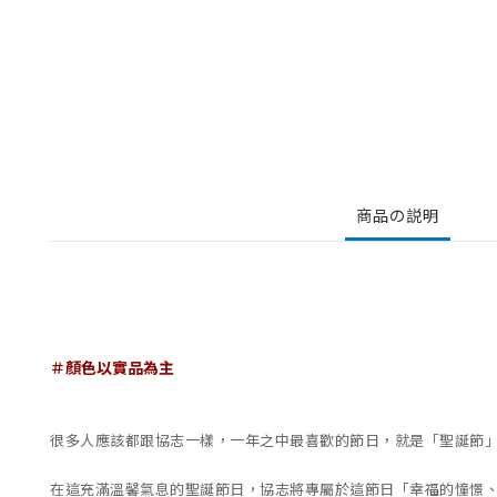
商品の説明
＃顏色以實品為主
很多人應該都跟協志一樣，一年之中最喜歡的節日，就是「聖誕節
在這充滿溫馨氣息的聖誕節日，協志將專屬於這節日「幸福的憧憬