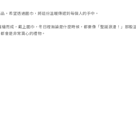
商品。希望透過圍巾，將這份溫暖傳遞到每個人的手中。
描繪而成，戴上圍巾，冬日裡無論是什麼時候，都要像「聖誕浪漫！」那般
，都會是非常窩心的禮物。