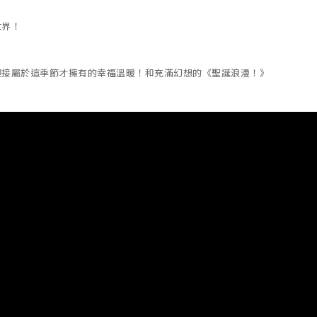
世界！
迎接屬於這季節才擁有的幸福溫暖！和充滿幻想的《聖誕浪漫！》