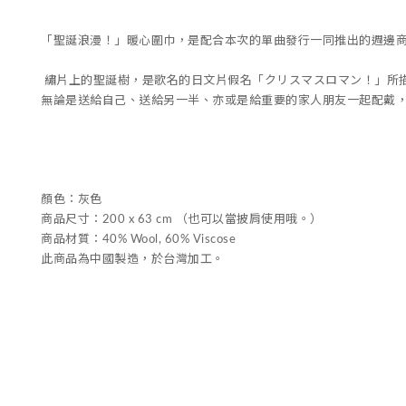
「聖誕浪漫！」暖心圍巾，是配合本次的單曲發行一同推出的週邊
繡片上的聖誕樹，是歌名的日文片假名「クリスマスロマン！」所
無論是送給自己、送給另一半、亦或是給重要的家人朋友一起配戴
顏色：灰色
商品尺寸：200 x 63 cm （也可以當披肩使用哦。）
商品材質：40% Wool, 60% Viscose
此商品為中國製造，於台灣加工。