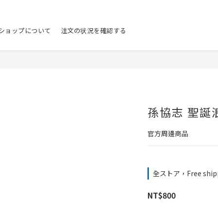
ショップについて
注文の状況を確認する
孫協志 聖誕
官方周邊商品
全ストア，Free shippi
NT$800