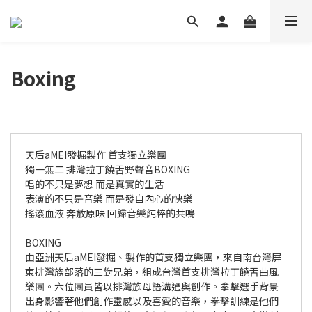
Boxing
天后aMEI發掘製作 首支獨立樂團
獨一無二 排灣拉丁饒舌野聲音BOXING
唱的不只是夢想 而是真實的生活
表演的不只是音樂 而是發自內心的快樂
搖滾血液 奔放原味 回歸音樂純粹的共鳴
BOXING
由亞洲天后aMEI發掘、製作的首支獨立樂團，來自南台灣屏
東排灣族部落的三對兄弟，組成台灣首支排灣拉丁饒舌曲風
樂團。六位團員皆以排灣族母語溝通與創作。拳擊選手背景
出身影響著他們創作靈感以及喜愛的音樂，拳擊訓練是他們