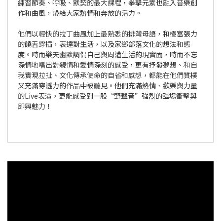
練習節奏、呼吸、默契的最大課程，拳擊元素也融入音樂創
作和曲風，帶給大家熱情和奔放的活力。
他們以輕快的拉丁曲風加上最熟悉的排灣母語，和極富張力
的饒舌穿插，表達對生活，以及家鄉部落文化的想法和態
度。時而樂天幽默調侃自己與周遭生活的現實面，時而不忘
深情地唱出對親情和愛情深刻的感受，更有抒發夢想、和自
我實現拉扯、文化傳承使命的自省和感想，都能在他們質樸
又充滿穿透力的作品中被聽見。他們充滿熱情、歡樂與力量
的Live表演，更能感受到一股“野聲音”強烈的臨場衝擊與
即興魅力！