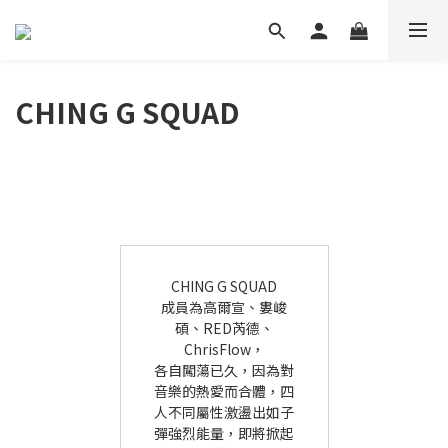
CHING G SQUAD
CHING G SQUAD
成員為高爾宣、婁峻
碩、RED芮德、
ChrisFlow，
各自闖蕩已久，因為對
音樂的熱愛而合體，四
人不同屬性激盪出如子
彈強烈能量，即將掀起