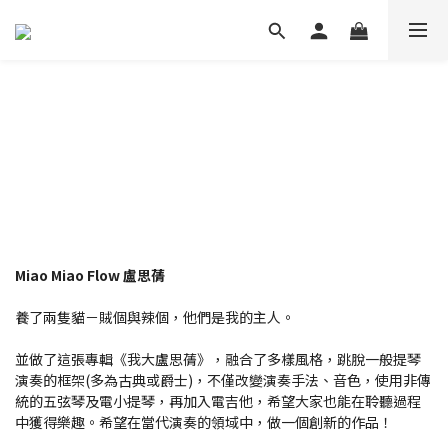
Miao Miao Flow 盧思蒨
養了兩隻貓－賊個與辣個，他們是我的主人。
並做了這張專輯《我大盧思蒨》，融合了多樣風格，跳脫一般提琴
演奏的框架(多為古典或爵士)，不僅改變演奏手法、音色，使用非傳
統的五弦琴及電小提琴，再加入電吉他，希望大家也能在聆聽過程
中獲得樂趣。希望在當代演奏的領域中，做一個創新的作品！