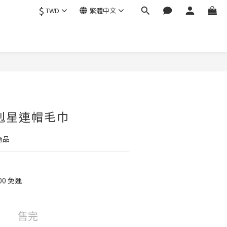
$
TWD
繁體中文
剋星連帽毛巾
商品
00 免運
售完