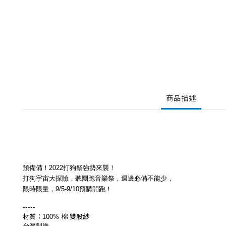
商品描述
預備備！
2022
打狗祭強勢來襲！
打狗宇宙大探險，聽團跑音樂祭，週邊必備不能少，
限時
限量
，
9/5-9/10
預購開跑
！
-----
材質：
棉
雙股紗
100%
台灣製造