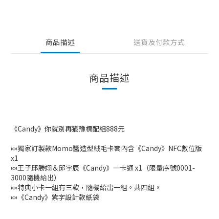
商品描述
送貨及付款方式
商品描述
《Candy》你就別再猶豫標配組888元
🍬獨家訂製款Momo醬造型絨毛卡套內含《Candy》NFC數位版
x1
🍬王子邱勝翊＆邱宇辰《Candy》一卡通 x1（限量序號0001-
3000隨機給出）
🍬
特典小卡一組有三款，隨機給出一組。共四組。
🍬《Candy》紫字設計款紙袋