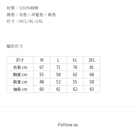
材質：100%純棉
顏色：灰色 / 深藍色 / 黑色
尺寸：M/L/XL/2XL
關於尺寸
尺寸
M
L
XL
2XL
衣長 cm
67
71
76
81
胸寬 cm
55
58
63
68
肩寬 cm
48
52
55
58
袖長 cm
60
61
62
63
Follow us