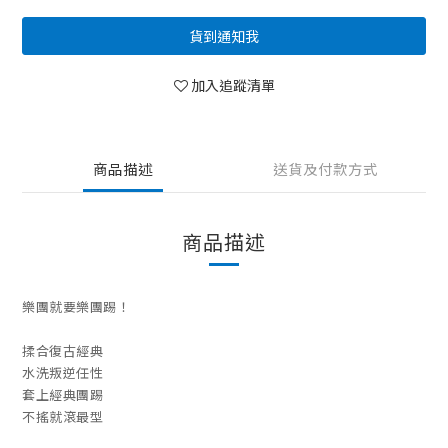
貨到通知我
加入追蹤清單
商品描述
送貨及付款方式
商品描述
樂團就要樂團踢！
揉合復古經典
水洗叛逆任性
套上經典團踢
不搖就滾最型