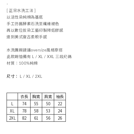
-
[ 正宗水洗工法 ]
以活性染純棉為基底
手工仿舊酵素石洗至纖維褪色
再以數位拔染工藝印製降低膠感
達到美式復古柔軟手感
水洗團踢建議oversize風格穿搭
此款踢恤備有 L / XL / XXL 三段尺碼
材質：100%純棉
尺寸：
L / XL / 2XL
衣長
胸寬
肩寬
袖長
L
74
55
50
22
XL
78
58
53
24
2XL
82
61
56
26