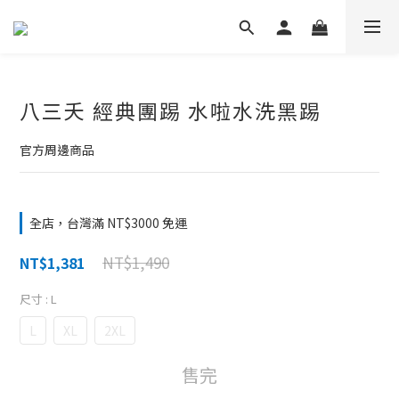
八三夭 經典團踢 水啦水洗黑踢
官方周邊商品
全店，台灣滿 NT$3000 免運
NT$1,490
NT$1,381
尺寸
: L
L
XL
2XL
售完