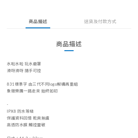
商品描述
送貨及付款方式
商品描述
水啦水啦 玩水最罩
滑呀滑呀 隨手可控
831標準字 由三代不同logo解構再重組
象徵樂團一路走來 始終如初
-
IPX8 防水等級
保護資料回憶 乾爽無虞
高透防水膜 觸控靈敏