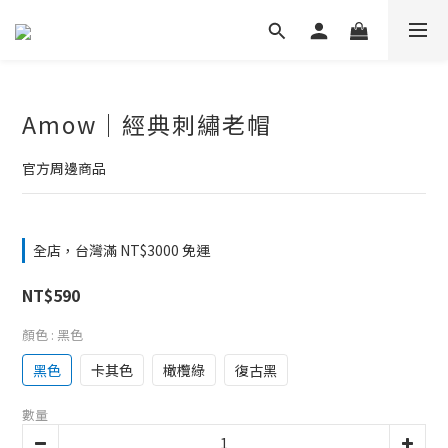
Amow｜經典刺繡老帽
官方周邊商品
全店，台灣滿 NT$3000 免運
NT$590
顏色
: 黑色
黑色
卡其色
橄欖綠
復古黑
數量