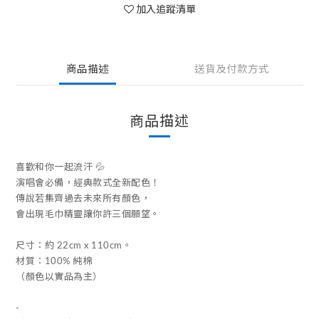
加入追蹤清單
商品描述
送貨及付款方式
商品描述
喜歡和你一起流汗 💦
演唱會必備，經典款式全新配色！
傳說若集齊過去未來所有顏色，
會出現毛巾精靈讓你許三個願望。
尺寸：約 22cm x 110cm。
材質：100% 純棉
（顏色以實品為主）
-