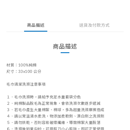
商品描述
送貨及付款方式
商品描述
材質：100%純棉
尺寸：33x100 公分
毛巾清潔洗滌注意事項
１．毛巾洗滌時，請給予充足水量套袋分色
２．純棉製品脫毛為正常現象，會依洗滌次數逐步遞減
３．若毛巾產生大量棉絮、棉球，多為超量洗滌摩擦造成
４．請以常溫清水柔洗，物添加柔軟劑、漂白劑之洗滌劑
５．請勿烘乾，否則容易破壞纖維，導致棉絮大量脫落
６．洗滌後如果勾紗，可用剪刀小心剪除，即可正常使用