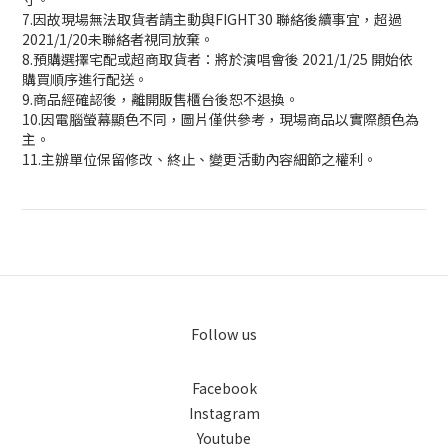
7.
因故現場無法取貨者請主動與
FIGHT30
聯絡後續事宜，超過
2021/1/20
未聯絡者視同放棄。
8.
預購選擇宅配或超商取貨者：將於演唱會後
2021/1/25
開始依
購買順序進行配送。
9.
商品經確認後，離開販售櫃台後恕不退換。
10.
因電腦螢幕顯色不同，圖片僅供參考，現場商品以實際顏色為
主。
11.
主辦單位保留修改、終止、變更活動內容細節之權利。
Follow us
Facebook
Instagram
Youtube