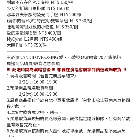
到處不存在的PVC海報
NT$ 150/
張
少女的祈禱口罩掛繩
NT$ 150/
條
那年夏天寧靜的螢光海手燈
NT$ 200/
個
(劈你的雷+彩虹的微笑)雙徽章組
NT$ 250/
組
睫毛彎彎很好放的小物包
NT$ 350/
個
愛的重量購物袋
NT$ 400/
個
MyCyndi!12月曆 NT$ 450/
組
大眠
T
恤
NT$ 750/
件
———————————————
王心凌
CYNDILOVES2SING
愛‧心凌巡迴演唱會
2021
旗艦版
周邊商品購買
/
取貨注意事項
:
!!!
配送時間為演唱會後
!!!
想要在演唱會前拿到請選現場取貨
!!!
1.
現場販售時間（若售完則提早結束）
:
1/2
(六)
16:00~19:30
2.
預購商品現場取貨時間：
1/2
(六)
16:00~19:30
3.
周邊商品攤位位於台北小巨蛋北廣場（台北市松山區南京東路四
段
2
號）。
4.
現場付款方式
:
現金、刷卡。
5.
預購取貨與現場購買路線分開，請依指定路線排隊，所有商品數
量有限售完為止。
6.
預購取貨須核對購買人證件及訂單編號；預購商品恕不更換尺
寸。