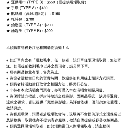
★ 運動毛巾 (TYPE B)：$550（僅提供現場取貨）
★ 手環 (TYPE A)：$180
★ 貼紙組（高雄場限定）：$160
★ 托特包：$700
★ 鑰匙圈（TYPE A)：$200
★ 鑰匙圈（TYPE B)：$200
⚠️預購前請務必注意相關購物須知！⚠️
※ 如訂單內含有「運動毛巾」任一款者，該訂單僅限現場取貨，無法寄
送。如需提前收到毛巾以外之品項者，請分開下單。
※ 所有商品數量有限，售完為止。
※ 為節省活動當日您的寶貴時間，歡迎多加利用線上預購方式購買。
※ 預購者於活動當日取貨之相關方法，將另行公告。
※ 非持有本次演唱會門票者，亦可購入本次演唱會相關周邊。
※ 為保障雙方權益，拆封時敬請全程錄影。因商品瑕疵、缺漏等退貨、
退款之要求，皆以提供「完整錄影檔」為評估依據，否則恕無法受理，
敬請見諒。
※ 為響應環保，預購者於現場取貨時，現場將不會提供形式之環保袋以
及購物袋，取貨後亦不提供寄存服務，敬請自備提袋或容器收納商品。
※ 預購選擇現場領取者，如於活動當日未到場領取者，請主動與