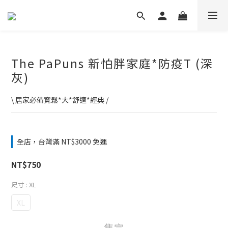
The PaPuns 新怕胖家庭*防疫T (深
灰)
\ 居家必備寬鬆*大*舒適*經典 /
全店，台灣滿 NT$3000 免運
NT$750
尺寸
: XL
XL
售完