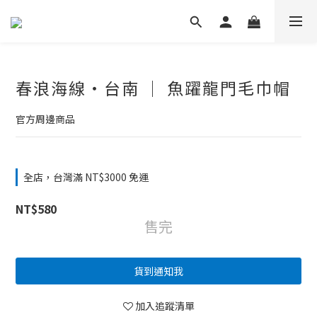
春浪海線・台南 │ 魚躍龍門毛巾帽
官方周邊商品
全店，台灣滿 NT$3000 免運
NT$580
售完
貨到通知我
加入追蹤清單