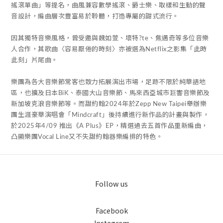
搖滾單曲」等提名，曲風兼容數學搖滾、爵士樂、取樣和生動的聲
音設計，編曲層次豐富易於聆聽，打造專屬的甜式流行。
因其獨特音樂風格，曾受邀與魏如萱、壞特?te、焦邁奇等多位音樂
人合作，其歌曲〈容易厭倦的時刻〉亦被選為Netflix之影集「此時
此刻」片尾曲。
樂團為各大音樂節常客也致力拓展演出市場，足跡不限於純華語地
區，也擴及日本BiK、泰國大山音樂節、馬來西亞城市巨響音樂節及
新加坡克浪音樂節等。而甜約翰2024年於Zepp New Taipei舉辦樂
團生涯豪華演唱會「Mindcraft」後持續進行新作品的計畫與製作，
於2025年4/09 推出《A Plus》EP，精選過去五首作品重新編曲，
凸顯樂團Vocal Line又不失甜約翰器樂編排的特色。
Follow us
Facebook