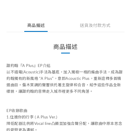
商品描述
送貨及付款方式
商品描述
甜約翰『A Plus』EP介紹
以不插電(Acoustic)手法為基底，加入獨樹一格的編曲手法，成為甜
約翰獨有的新風格 “A Plus”，意即Acoustic Plus，重新詮釋多首精
選曲目。偏木質調的聲響烘托著主旋律和合音，給予這些作品全新
樣貌，讓甜約翰的音樂走入城市裡更多不同角落。
EP收錄歌曲
1.住進你的行李 ( A Plus Ver.)
降低配器比例將Vocal line凸顯並加強合聲分配，讓歌曲中原本思念
的愛戀更為濃郁。