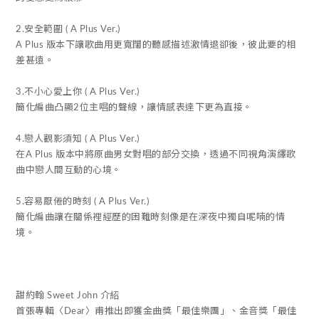
2.安全範圍 ( A Plus Ver.)
A Plus 版本下讓歌曲用更寬闊的聽感描述激情退卻後，彼此要的相
差甚遠。
3.不小心愛上你 ( A Plus Ver.)
簡化編曲凸顯2位主唱的聲線，讓情感表達下更為直接。
4.戀人觀影須知 ( A Plus Ver.)
在A Plus 版本中將原曲男女對唱的部分交換，透過不同視角演繹歌
曲中戀人間互動的心境。
5.容易厭倦的時刻 ( A Plus Ver.)
簡化編曲讓在關係裡經歷的困難時刻像是在深夜中獨自呢喃的情
境。
甜約翰 Sweet John 介紹
首張專輯〈Dear〉甫推出即獲金曲獎「最佳樂團」、金音獎「最佳