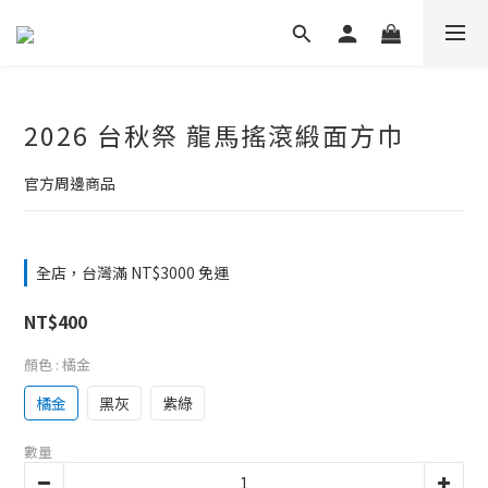
2026 台秋祭 龍馬搖滾緞面方巾
官方周邊商品
全店，台灣滿 NT$3000 免運
NT$400
顏色
: 橘金
橘金
黑灰
紫綠
數量