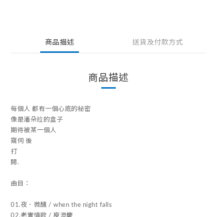
商品描述
送貨及付款方式
商品描述
每個人 都有一個心底的秘密
像是潘朵拉的盒子
期待被某一個人
窺伺 後
打
開.
曲目：
01.夜．微醺 / when the night falls
02.老實情歌 / 庾澄慶