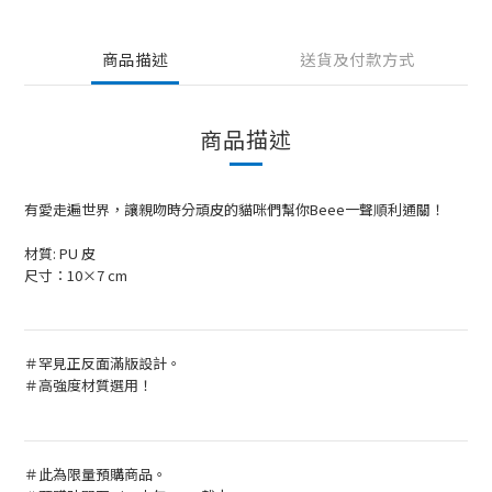
商品描述
送貨及付款方式
商品描述
有愛走遍世界，讓親吻時分頑皮的貓咪們幫你Beee一聲順利通關！
材質: PU 皮
尺寸：10×7 cm
＃罕見正反面滿版設計。
＃高強度材質選用！
＃此為限量預購商品。