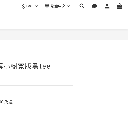
$
TWD
繁體中文
葉小樹寬版黑tee
00 免運