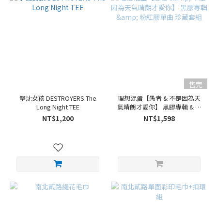
售完
擊沈女孩 DESTROYERS The
理想混蛋【愚者 & 不是因為天
Long Night TEE
氣晴朗才愛你】 黑膠專輯 & 粉
紅膠單曲 珍藏套組
NT$1,200
NT$1,598