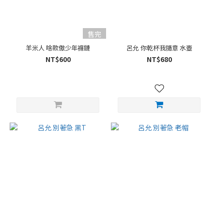
售完
羊米人 啥款傲少年褲鏈
呂允 你乾杯我隨意 水壺
NT$600
NT$680