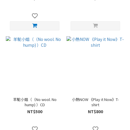
羊駝小姐（（No wool. No
小熱NOW 《Play it Now》T-
hump) ）CD
shirt
NT$500
NT$800