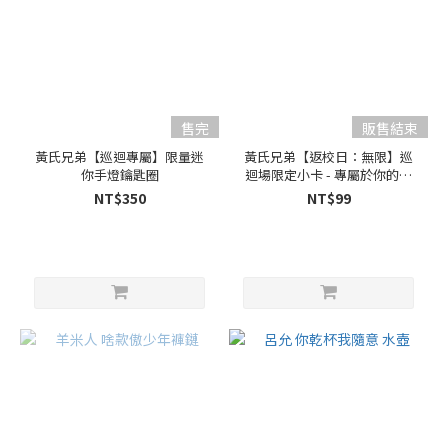
售完
販售結束
黃氏兄弟【巡迴專屬】限量迷
黃氏兄弟【返校日：無限】巡
你手燈鑰匙圈
迴場限定小卡 - 專屬於你的無
限時刻
NT$350
NT$99