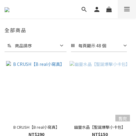
全部商品
商品排序
每頁顯示 48 個
售完
B CRUSH【B real小寫真】
幽靈水晶【聖誕爆擊小卡包】
NT$290
NT$150