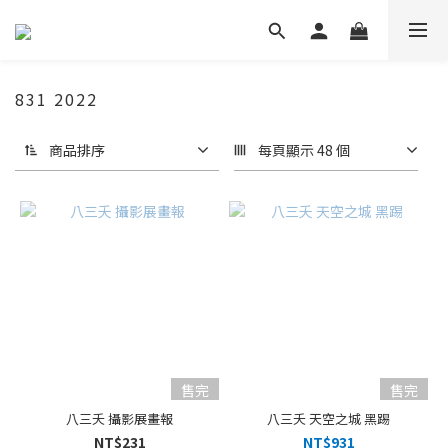
831 2022
商品排序
每頁顯示 48 個
售完
售完
八三夭 攝影展畫報
八三夭 天空之城 黑踢
NT$231
NT$931