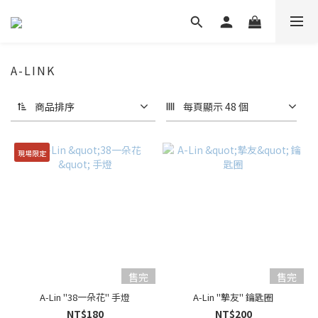
A-LINK
商品排序
每頁顯示 48 個
現場限定
售完
售完
A-Lin "38一朵花" 手燈
A-Lin "摯友" 鑰匙圈
NT$180
NT$200