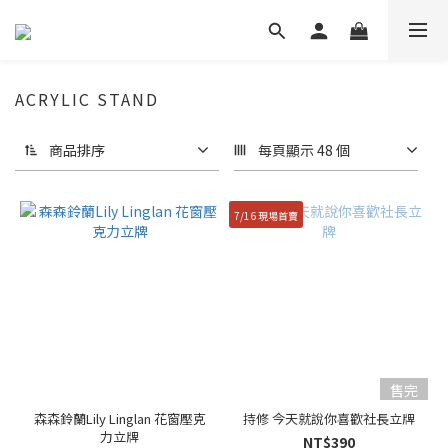
ACRYLIC STAND
商品排序
每頁顯示 48 個
7/16 現場首賣
售完
森森鈴蘭Lily Linglan 花窗壓克
持修 今天就說你喜歡社長立牌
力立牌
NT$390