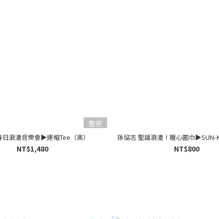
售完
春日浪漫音樂會▶︎連帽Tee（黑）
孫協志 聖誕浪漫！暖心圍巾▶︎SUN-
NT$1,480
NT$800