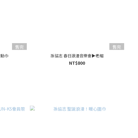
售完
售完
運動巾
孫協志 春日浪漫音樂會▶︎老帽
NT$800