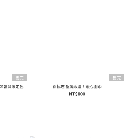
售完
售完
KS會員限定色
孫協志 聖誕浪漫！暖心圍巾
NT$800