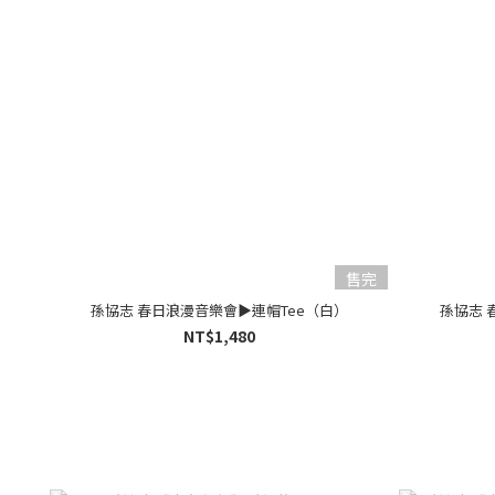
售完
孫協志 春日浪漫音樂會▶︎連帽Tee（白）
孫協志 
NT$1,480