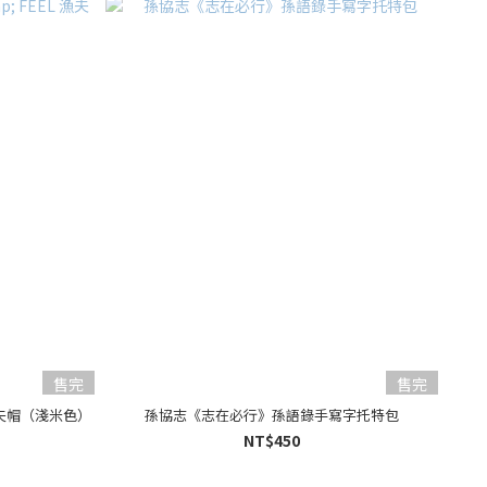
售完
售完
 漁夫帽（淺米色）
孫協志《志在必行》孫語錄手寫字托特包
NT$450