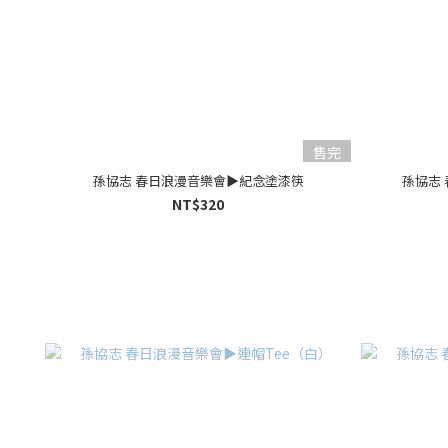
售完
孫協志 春日浪漫音樂會▶︎紀念塗漆筷
孫協志
NT$320