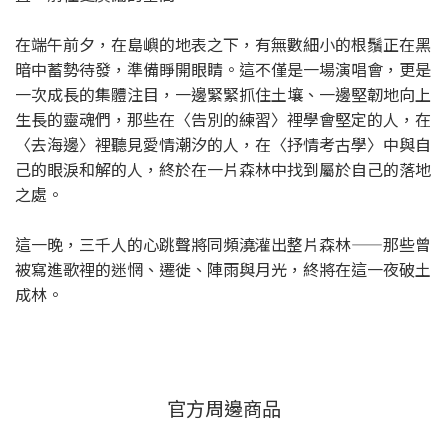
在端午前夕，在島嶼的地表之下，有無數細小的根鬚正在黑
暗中蓄勢待發，準備睜開眼睛。這不僅是一場演唱會，更是
一次成長的集體注目，一邊緊緊抓住土壤、一邊堅韌地向上
生長的靈魂們，那些在〈告別的練習〉裡學會堅定的人，在
〈去海邊〉裡聽見愛情潮汐的人，在〈抒情考古學〉中與自
己的眼淚和解的人，終於在一片森林中找到屬於自己的落地
之處。
這一晚，三千人的心跳聲將同頻澆灌出整片森林——那些曾
被寫進歌裡的迷惘、遷徙、陣雨與月光，終將在這一夜破土
成林。
官方周邊商品