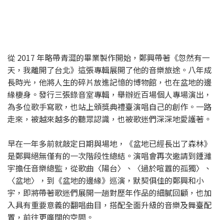
從 2017 年略帶青澀的畢業製作開始，鄭興帶著《忽然有一
天，我離開了台北》這張專輯展開了他的音樂旅途。八年成
長時光，他將人生的碎片放進記憶的博物館，也在盆地的邊
緣棲身。發行三張錄音室專輯，舉辦近百場個人專場演出，
為多位歌手寫歌，也站上頒獎典禮臺演唱自己的創作。一路
走來，被越來越多的聽眾認識，也被歌迷們深深地愛護著。
早在一年多前就敲定日期與場地，《盆地已經長出了森林》
是鄭興絕無僅有的一次階段性總結。演唱會再次邀請到鍾濰
宇擔任音樂總監，從歌曲〈陽台〉、〈過於喧囂的孤獨〉、
〈盆地〉，到《盆地的邊緣》巡演，默契俱佳的鄭興和小
宇，即將帶著歌迷們展開一趟對歷年作品的細膩回顧，也加
入具有重要意義的翻唱曲目，搭配全面升級的音樂及舞臺配
置，前往更廣闊的空間。