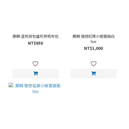
鄭興 盆地荷包蛋托特帆布包
鄭興 理想紅葉小樹寬版白
tee
NT$650
NT$1,000