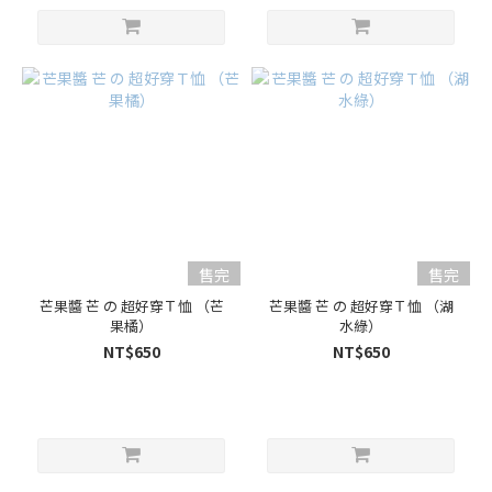
售完
售完
芒果醬 芒 の 超好穿Ｔ恤 （芒
芒果醬 芒 の 超好穿Ｔ恤 （湖
果橘）
水綠）
NT$650
NT$650