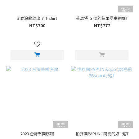
售完
# 春浪終於出了 T-shirt
芒溫堡 ✰ 溫的芒果堡主視覺T
NT$700
NT$777
售完
售完
2023 台灣祭團序踢
怕胖團PAPUN "閃亮的奴" 短T